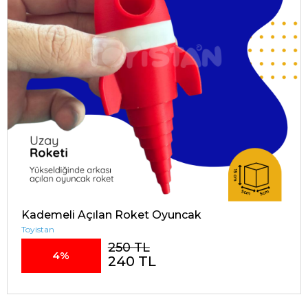
Kademeli Açılan Roket Oyuncak
Toyistan
250 TL
4%
240 TL