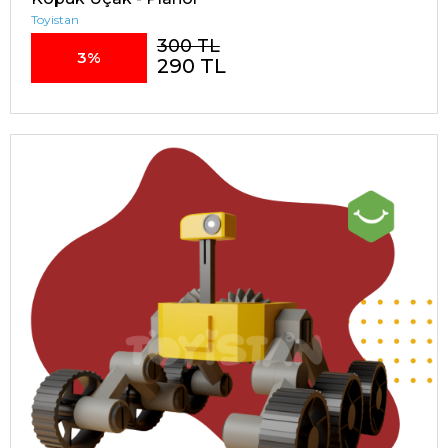
Toyistan
300 TL
3%
290 TL