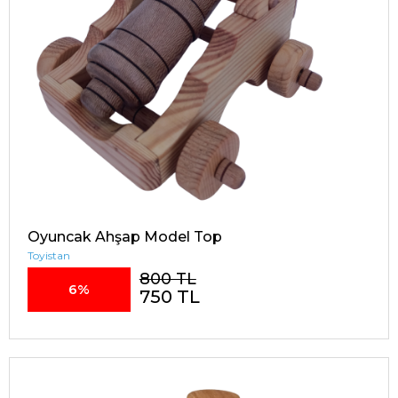
Oyuncak Ahşap Model Top
Toyistan
800 TL
6%
750 TL