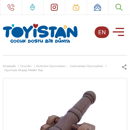
EN
Anasayfa
Ürünler
Kültürel Oyuncaklar
,
Geleneksel Oyuncaklar
Oyuncak Ahşap Model Top