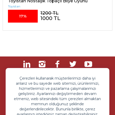
Toyistan Nostaljik Topaçlı Bilye Oyunu
Toyistan
1200 TL
17%
1000 TL
Çerezleri kullanarak müşterilerimizi daha iyi
anlarız ve bu sayede web sitemizi, ürünlerimizi,
hizmetlerimizi ve pazarlama çalışmalarımızı
geliştiririz. Ayarlarınızı değiştirmeden devam
etmeniz, web sitesindeki tüm çerezleri almaktan
memnun olduğunuz şeklinde
Sipariş ve Sorularınız İçin
değerlendirilecektir. Bununla birlikte, çerez
+90 850 203 9093
ayarlarınızı istediğiniz zaman değiştirebilirsiniz.