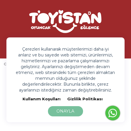
Sipariş ve Sorularınız İçin
+90 850 203 9093
Çerezleri kullanarak müşterilerimizi daha iyi
anlarız ve bu sayede web sitemizi, ürünlerimizi,
hizmetlerimizi ve pazarlama çalışmalarımızı
Copyright © 2020 All rigth reserved.
Toyistan Eğlence ve Oyuncak
geliştiririz. Ayarlarınızı değiştirmeden devam
Sanayi Limited Şirketi
etmeniz, web sitesindeki tüm çerezleri almaktan
Kullanım Koşullar
Gizlilik Sözleşmesi
Site By Beework
memnun olduğunuz şeklinde
değerlendirilecektir. Bununla birlikte, çerez
ayarlarınızı istediğiniz zaman değiştirebilirsiniz.
Kullanım Koşulları
Gizlilik Politikası
ONAYLA